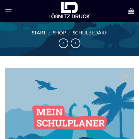
Zum
Inhalt
springen
START
/
SHOP
/
SCHULBEDARF
Zur
Wunschliste
hinzufügen