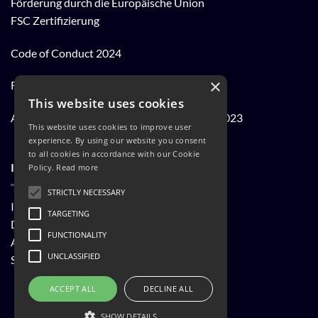
Förderung durch die Europäische Union
FSC Zertifizierung
Code of Conduct 2024
×
FSC® Kernarbeitsnormen 2023
This website uses cookies
Achtung der Arbeits und Menschenrechte 2023
This website uses cookies to improve user
experience. By using our website you consent
to all cookies in accordance with our Cookie
INFORMATIONEN
Policy.
Read more
STRICTLY NECESSARY
Impressum
TARGETING
Datenschutzerklärung
FUNCTIONALITY
AGB
UNCLASSIFIED
Shop
ACCEPT ALL
DECLINE ALL
PayPal
Stripe
MasterCard
SHOW DETAILS