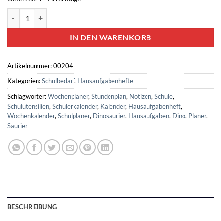
Hausaufgabenheft A5 - Dinosaurier Menge
IN DEN WARENKORB
Artikelnummer:
00204
Kategorien:
Schulbedarf
,
Hausaufgabenhefte
Schlagwörter:
Wochenplaner
,
Stundenplan
,
Notizen
,
Schule
,
Schulutensilien
,
Schülerkalender
,
Kalender
,
Hausaufgabenheft
,
Wochenkalender
,
Schulplaner
,
Dinosaurier
,
Hausaufgaben
,
Dino
,
Planer
,
Saurier
BESCHREIBUNG