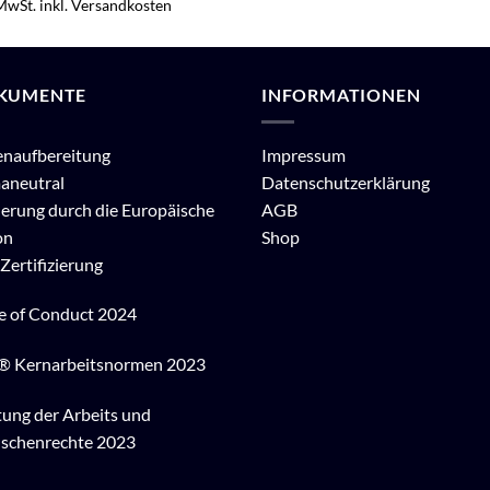
 MwSt.
inkl. Versandkosten
KUMENTE
INFORMATIONEN
enaufbereitung
Impressum
aneutral
Datenschutzerklärung
erung durch die Europäische
AGB
on
Shop
Zertifizierung
e of Conduct 2024
® Kernarbeitsnormen 2023
ung der Arbeits und
schenrechte 2023