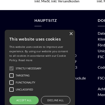
inkl. MwSt.
inkl. Versandkosten
inkl.
HAUPTSITZ
DO
×
Lößnitz Druck GmbH
Dat
This website uses cookies
Güterhofstraße 5
Klim
01445 Radebeul
Förd
This website uses cookies to improve user
Uni
experience. By using our website you consent
Tel: + 49 351 897 19 10
to all cookies in accordance with our Cookie
FSC 
Policy.
Read more
Tel: + 49 351 897 19 19
Fax: + 49 351 830 98 93
Cod
STRICTLY NECESSARY
TARGETING
E-Mail:
info@loessnitzdruck.de
FSC
FUNCTIONALITY
Acht
UNCLASSIFIED
Men
ACCEPT ALL
DECLINE ALL