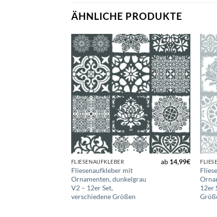
ÄHNLICHE PRODUKTE
Zur
Zur
Wunschliste
Wunschliste
hinzufügen
hinzufügen
3,99
€
ab
14,99
€
FLIESENAUFKLEBER
FLIES
Metalleffekt,
Fliesenaufkleber mit
Flies
Ornamenten, dunkelgrau
Ornam
V2 – 12er Set,
12er 
verschiedene Größen
Größ
ersandkosten