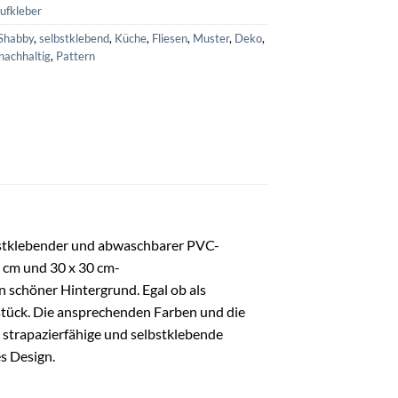
ufkleber
Shabby
,
selbstklebend
,
Küche
,
Fliesen
,
Muster
,
Deko
,
nachhaltig
,
Pattern
lbstklebender und abwaschbarer PVC-
0 cm und 30 x 30 cm-
n schöner Hintergrund. Egal ob als
stück. Die ansprechenden Farben und die
 strapazierfähige und selbstklebende
s Design.