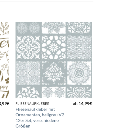
Zur
ste
Wunschliste
gen
hinzufügen
3,99
€
ab
14,99
€
FLIESENAUFKLEBER
Fliesenaufkleber mit
Ornamenten, hellgrau V2 –
12er Set, verschiedene
Größen