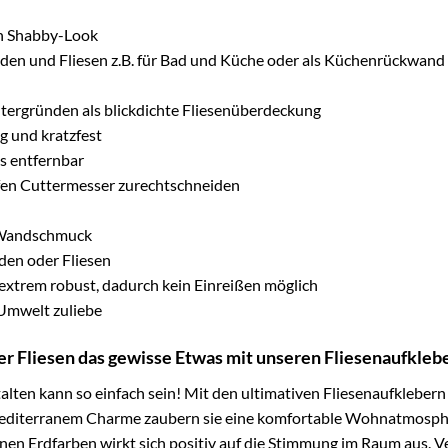
en Shabby-Look
en und Fliesen z.B. für Bad und Küche oder als Küchenrückwand
ntergründen als blickdichte Fliesenüberdeckung
g und kratzfest
s entfernbar
harfen Cuttermesser zurechtschneiden
er Wandschmuck
den oder Fliesen
 extrem robust, dadurch kein Einreißen möglich
mwelt zuliebe
r Fliesen das gewisse Etwas mit unseren Fliesenaufkleb
ten kann so einfach sein! Mit den ultimativen Fliesenaufklebern 
 mediterranem Charme zaubern sie eine komfortable Wohnatmosphä
n Erdfarben wirkt sich positiv auf die Stimmung im Raum aus. Ver