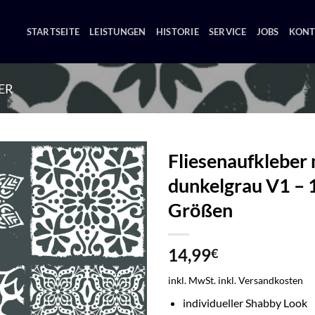
STARTSEITE
LEISTUNGEN
HISTORIE
SERVICE
JOBS
KONT
ER
Fliesenaufkleber
dunkelgrau V1 – 
Zur
Wunschliste
Größen
hinzufügen
14,99
€
inkl. MwSt.
inkl. Versandkosten
individueller Shabby Look