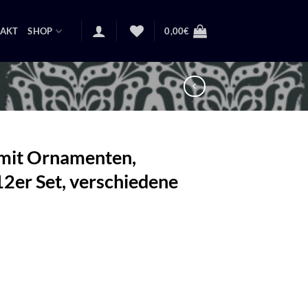
AKT
SHOP
0,00
€
 mit Ornamenten,
12er Set, verschiedene