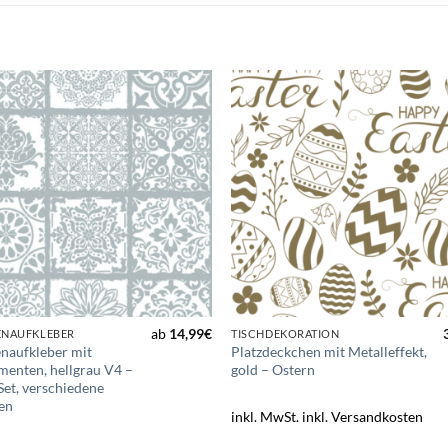
Zur
Zur
Wunschliste
Wunschli
hinzufügen
hinzufü
ab
14,99
€
ENAUFKLEBER
TISCHDEKORATION
enaufkleber mit
Platzdeckchen mit Metalleffekt,
enten, hellgrau V4 –
gold – Ostern
Set, verschiedene
en
inkl. MwSt.
inkl. Versandkosten