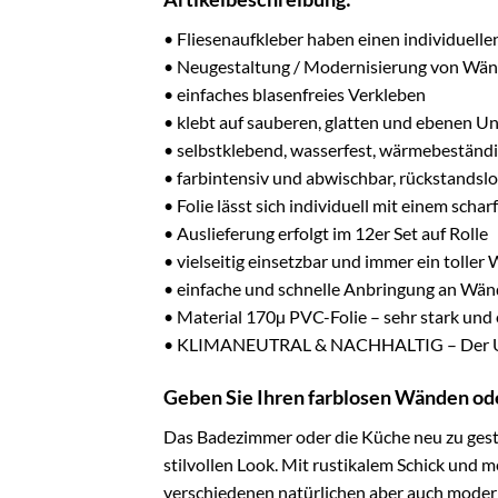
• Fliesenaufkleber haben einen individuell
• Neugestaltung / Modernisierung von Wänd
• einfaches blasenfreies Verkleben
• klebt auf sauberen, glatten und ebenen U
• selbstklebend, wasserfest, wärmebeständi
• farbintensiv und abwischbar, rückstandslo
• Folie lässt sich individuell mit einem sc
• Auslieferung erfolgt im 12er Set auf Rolle
• vielseitig einsetzbar und immer ein toll
• einfache und schnelle Anbringung an Wän
• Material 170µ PVC-Folie – sehr stark und
• KLIMANEUTRAL & NACHHALTIG – Der U
Geben Sie Ihren farblosen Wänden ode
Das Badezimmer oder die Küche neu zu gestal
stilvollen Look. Mit rustikalem Schick und
verschiedenen natürlichen aber auch moderne