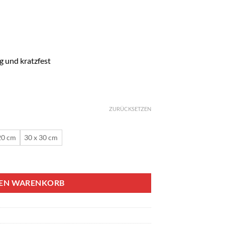
 und kratzfest
ZURÜCKSETZEN
20 cm
30 x 30 cm
, dunkelgrau V1 – 12er Set, verschiedene Größen Menge
DEN WARENKORB