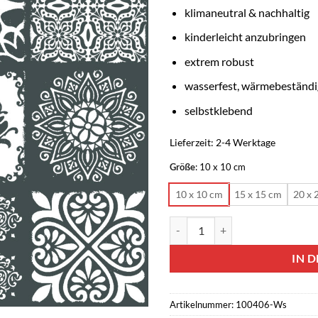
klimaneutral & nachhaltig
kinderleicht anzubringen
extrem robust
wasserfest, wärmebeständig
selbstklebend
Lieferzeit:
2-4 Werktage
Größe
:
10 x 10 cm
10 x 10 cm
15 x 15 cm
20 x 
Fliesenaufkleber mit Ornamenten
IN 
Artikelnummer:
100406-Ws