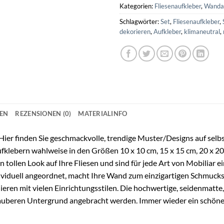
Kategorien:
Fliesenaufkleber
,
Wanda
Schlagwörter:
Set
,
Fliesenaufkleber
,
dekorieren
,
Aufkleber
,
klimaneutral
,
NEN
REZENSIONEN (0)
MATERIALINFO
? Hier finden Sie geschmackvolle, trendige Muster/Designs auf se
ufklebern wahlweise in den Größen 10 x 10 cm, 15 x 15 cm, 20 x 2
ollen Look auf Ihre Fliesen und sind für jede Art von Mobiliar ei
dividuell angeordnet, macht Ihre Wand zum einzigartigen Schmuck
ren mit vielen Einrichtungsstilen. Die hochwertige, seidenmatte,
 sauberen Untergrund angebracht werden. Immer wieder ein schöne