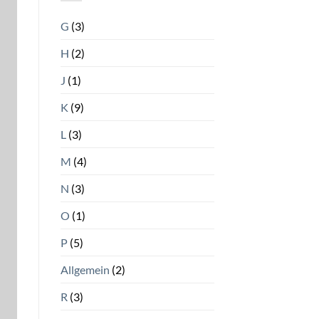
G
(3)
H
(2)
J
(1)
K
(9)
L
(3)
M
(4)
N
(3)
O
(1)
P
(5)
Allgemein
(2)
R
(3)