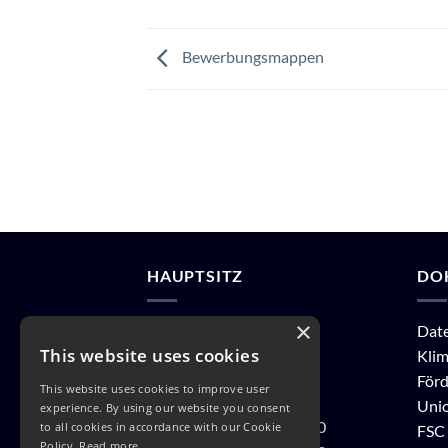
Bewerbungsmappen
HAUPTSITZ
DO
×
Lößnitz Druck GmbH
Dat
This website uses cookies
Güterhofstraße 5
Klim
01445 Radebeul
Förd
This website uses cookies to improve user
Uni
experience. By using our website you consent
Tel: + 49 351 897 19 10
to all cookies in accordance with our Cookie
FSC 
Policy.
Read more