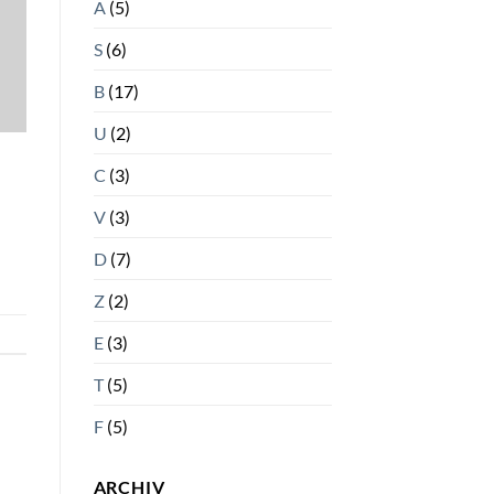
A
(5)
S
(6)
B
(17)
U
(2)
C
(3)
V
(3)
D
(7)
Z
(2)
E
(3)
T
(5)
F
(5)
ARCHIV