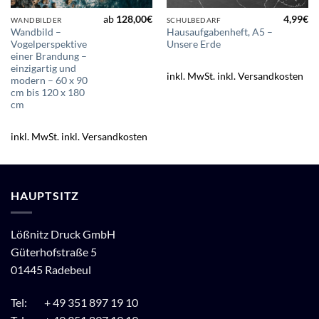
ab
128,00
€
4,99
€
WANDBILDER
SCHULBEDARF
Wandbild –
Hausaufgabenheft, A5 –
Vogelperspektive
Unsere Erde
einer Brandung –
einzigartig und
inkl. MwSt.
inkl. Versandkosten
modern – 60 x 90
cm bis 120 x 180
cm
inkl. MwSt.
inkl. Versandkosten
HAUPTSITZ
Lößnitz Druck GmbH
Güterhofstraße 5
01445 Radebeul
Tel: + 49 351 897 19 10