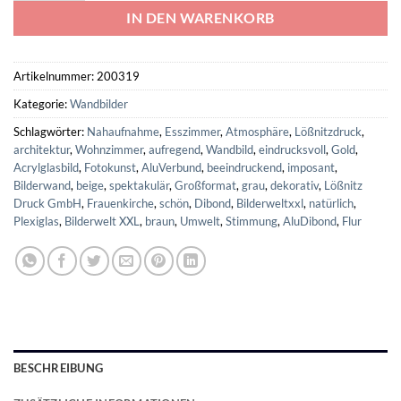
IN DEN WARENKORB
Artikelnummer:
200319
Kategorie:
Wandbilder
Schlagwörter:
Nahaufnahme
,
Esszimmer
,
Atmosphäre
,
Lößnitzdruck
,
architektur
,
Wohnzimmer
,
aufregend
,
Wandbild
,
eindrucksvoll
,
Gold
,
Acrylglasbild
,
Fotokunst
,
AluVerbund
,
beeindruckend
,
imposant
,
Bilderwand
,
beige
,
spektakulär
,
Großformat
,
grau
,
dekorativ
,
Lößnitz
Druck GmbH
,
Frauenkirche
,
schön
,
Dibond
,
Bilderweltxxl
,
natürlich
,
Plexiglas
,
Bilderwelt XXL
,
braun
,
Umwelt
,
Stimmung
,
AluDibond
,
Flur
BESCHREIBUNG