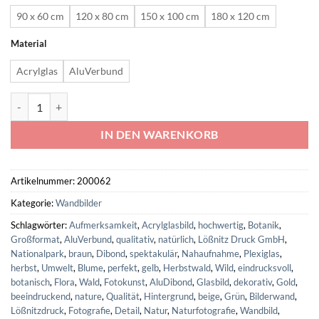
90 x 60 cm
120 x 80 cm
150 x 100 cm
180 x 120 cm
Material
Acrylglas
AluVerbund
Wandbild - Wald im Herbst - einzigartig und modern - 60 x 90 cm bi
IN DEN WARENKORB
Artikelnummer:
200062
Kategorie:
Wandbilder
Schlagwörter:
Aufmerksamkeit
,
Acrylglasbild
,
hochwertig
,
Botanik
,
Großformat
,
AluVerbund
,
qualitativ
,
natürlich
,
Lößnitz Druck GmbH
,
Nationalpark
,
braun
,
Dibond
,
spektakulär
,
Nahaufnahme
,
Plexiglas
,
herbst
,
Umwelt
,
Blume
,
perfekt
,
gelb
,
Herbstwald
,
Wild
,
eindrucksvoll
,
botanisch
,
Flora
,
Wald
,
Fotokunst
,
AluDibond
,
Glasbild
,
dekorativ
,
Gold
,
beeindruckend
,
nature
,
Qualität
,
Hintergrund
,
beige
,
Grün
,
Bilderwand
,
Lößnitzdruck
,
Fotografie
,
Detail
,
Natur
,
Naturfotografie
,
Wandbild
,