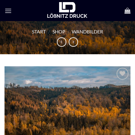
Zum
Inhalt
springen
START
/
SHOP
/
WANDBILDER
Zur
Wunschliste
hinzufügen