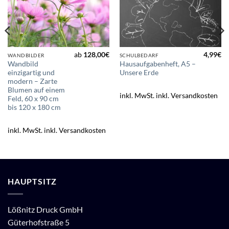
ab
128,00
€
4,99
€
WANDBILDER
SCHULBEDARF
Wandbild
Hausaufgabenheft, A5 –
einzigartig und
Unsere Erde
modern – Zarte
Blumen auf einem
inkl. MwSt.
inkl. Versandkosten
Feld, 60 x 90 cm
bis 120 x 180 cm
inkl. MwSt.
inkl. Versandkosten
HAUPTSITZ
Lößnitz Druck GmbH
Güterhofstraße 5